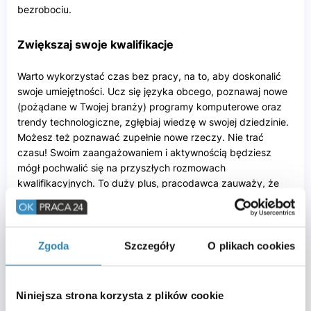
bezrobociu.
Zwiększaj swoje kwalifikacje
Warto wykorzystać czas bez pracy, na to, aby doskonalić
swoje umiejętności. Ucz się języka obcego, poznawaj nowe
(pożądane w Twojej branży) programy komputerowe oraz
trendy technologiczne, zgłębiaj wiedzę w swojej dziedzinie.
Możesz też poznawać zupełnie nowe rzeczy. Nie trać
czasu! Swoim zaangażowaniem i aktywnością będziesz
mógł pochwalić się na przyszłych rozmowach
kwalifikacyjnych. To duży plus, pracodawca zauważy, że
nie tylko szukasz pracy, ale się też rozwijasz.
Jeśli uznasz, że brakuje Ci kwalifikacji, wiedzy, uprawnień
do tego, aby pracować na pożądanym stanowisku,
Zgoda
Szczegóły
O plikach cookies
zastanów się, co możesz zrobić, aby nadrobić zaległości w
tej kwestii. Patrz realnie na to, co jesteś w stanie osiągnąć.
Ile czasu zajmie Ci przyswojenie wiedzy z konkretnej
Niniejsza strona korzysta z plików cookie
dziedziny, bądź uzyskanie wymaganego certyfikatu?