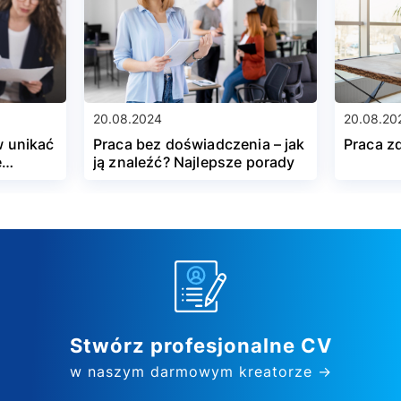
20.08.2024
20.08.20
w unikać
Praca bez doświadczenia – jak
Praca zd
e
ją znaleźć? Najlepsze porady
Stwórz profesjonalne CV
w naszym darmowym kreatorze →