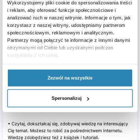
Wykorzystujemy pliki cookie do spersonalizowania treści
Pomocne w tym procesie może okazać się stworzenie planu
i reklam, aby oferować funkcje społecznościowe i
działania, w którym ustalisz sobie czas na realizację
analizować ruch w naszej witrynie. Informacje o tym, jak
poszczególnych celów.
korzystasz z naszej witryny, udostępniamy partnerom
Utrzymuj kontakty
społecznościowym, reklamowym i analitycznym.
Partnerzy mogą połączyć te informacje z innymi danymi
Poznawaj ludzi i pielęgnuj te relacje. Jeśli do tej pory tego
otrzymanymi od Ciebie lub uzyskanymi podczas
nie robiłeś, to najwyższy czas to zmienić. Szukaj możliwości
korzystania z ich usług.
do spotkań ze specjalistami z różnych branż. Bierz udział w
targach pracy i różnych istotnych wydarzeniach
związanych z aktywizacją zawodową w Twojej okolicy. Im
Zezwól na wszystkie
więcej będziesz aktywnie uczestniczył w tego typu
inicjatywach, tym szybciej osiągniesz swój cel – znajdziesz
upragnioną pracę.
Spersonalizuj
Jak dobrze wykorzystać czas na bezrobociu?
• Czytaj, dokształcaj się, zdobywaj wiedzę na interesujący
Cię temat. Możesz to robić za pośrednictwem Internetu.
Wiedzę zdobędziesz też z książek i tutoriali.